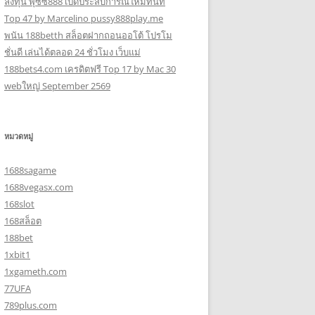
ลงทุน พุซซี่888 เปิดประสบการณ์ใหม่ทันที
Top 47 by Marcelino pussy888play.me
พนัน 188betth สล็อตฝากถอนออโต้ โปรโม
ชั่นดี เล่นได้ตลอด 24 ชั่วโมง เว็บแม่
188bets4.com เครดิตฟรี Top 17 by Mac 30
webใหญ่ September 2569
หมวดหมู่
1688sagame
1688vegasx.com
168slot
168สล็อต
188bet
1xbit1
1xgameth.com
77UFA
789plus.com