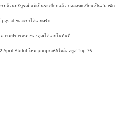
รบถ้วนบริบูรณ์ แม้เป็นระเบียบแล้ว กดลงทะเบียนเป็นสมาชิก
ต์ pgslot ของเราได้เลยครับ
ับความปรารถนาของคุณได้เลยในทันที
12 April Abdul ใหม่ punpro66ไม่ล็อคยูส Top 76