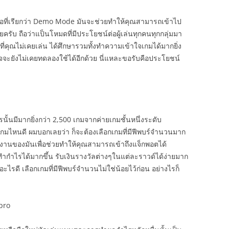
ี่เรียกว่า Demo Mode มันจะช่วยทำให้คุณสามารถเข้าไป
รับ ถือว่าแป็นโหมดที่มีประโยชน์ต่อผู้เล่นทุกคนทุกกลุ่มมา
คุณไม่เคยเล่น ได้ศึกษารวมทั้งทำความเข้าใจเกมได้มากยิ่ง
จจะยังไม่เคยทดลองใช้ได้อีกด้วย นี่แหละขอรับคือประโยชน์
ั้นมีมากยิ่งกว่า 2,500 เกมจากค่ายเกมชั้นหนึ่งระดับ
เกมไหนดี ผมบอกเลยว่า ก็จะต้องเลือกเกมที่มีฟีพบร์จำนวนมาก
ทำงานของมันเพื่อช่วยทำให้คุณสามารถเข้าถึงแจ็กพอตได้
รทำกำไรได้มากขึ้น รับเงินรางวัลต่างๆในแต่ละราวด์ได้ง่ายมาก
มอะไรดี เลือกเกมที่มีฟีพบร์จำนวนไม่ใช่น้อยไว้ก่อน อย่างไรก็
pro