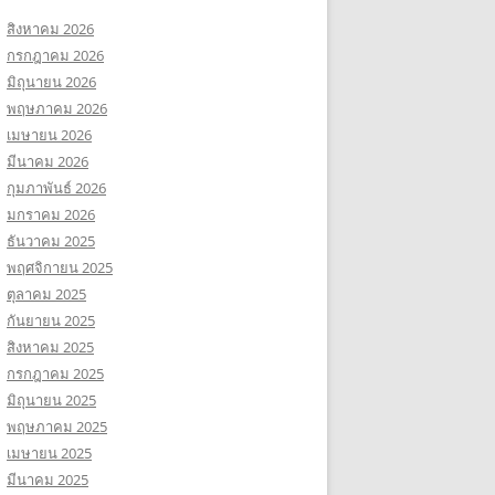
สิงหาคม 2026
กรกฎาคม 2026
มิถุนายน 2026
พฤษภาคม 2026
เมษายน 2026
มีนาคม 2026
กุมภาพันธ์ 2026
มกราคม 2026
ธันวาคม 2025
พฤศจิกายน 2025
ตุลาคม 2025
กันยายน 2025
สิงหาคม 2025
กรกฎาคม 2025
มิถุนายน 2025
พฤษภาคม 2025
เมษายน 2025
มีนาคม 2025