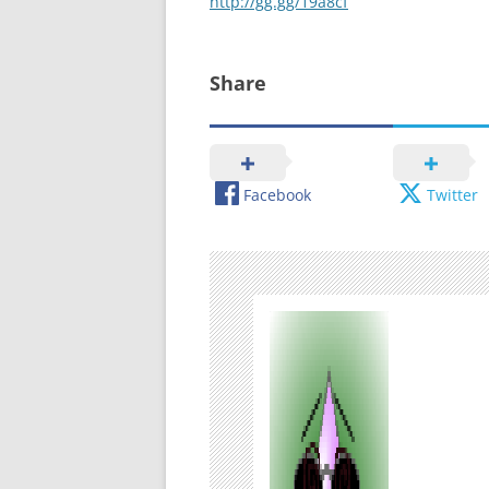
http://gg.gg/19a8cf
Share
Facebook
Twitter