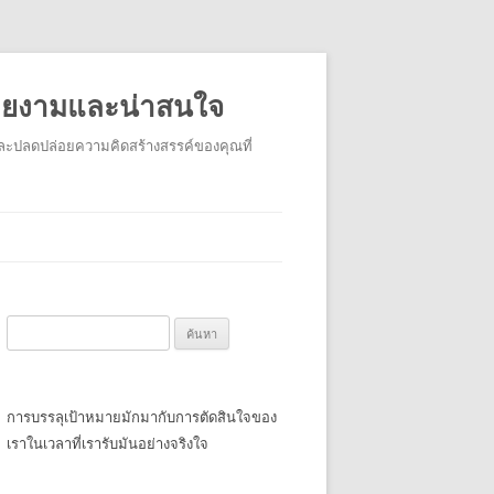
สวยงามและน่าสนใจ
ีและปลดปล่อยความคิดสร้างสรรค์ของคุณที่
ค้นหา
สำหรับ:
การบรรลุเป้าหมายมักมากับการตัดสินใจของ
เราในเวลาที่เรารับมันอย่างจริงใจ