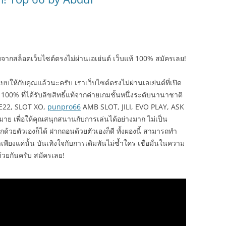
ากสล็อตเว็บไซต์ตรงไม่ผ่านเอเย่นต์ เว็บแท้ 100% สมัครเลย!
ให้กับคุณแล้วนะครับ เราเว็บไซต์ตรงไม่ผ่านเอเย่นต์ที่เปิด
100% ที่ได้รับลิขสิทธิ์แท้จากค่ายเกมชั้นหนึ่งระดับนานาชาติ
VE22, SLOT XO,
punpro66
AMB SLOT, JILI, EVO PLAY, ASK
าย เพื่อให้คุณสนุกสนานกับการเล่นได้อย่างมาก ไม่เป็น
้วยตัวเองก็ได้ ฝากถอนด้วยตัวเองก็ดี ทั้งผองนี้ สามารถทำ
ยงแค่นั้น บันเทิงใจกับการเดิมพันไม่ซ้ำใคร เชื่อมั่นในความ
วยกันครับ สมัครเลย!