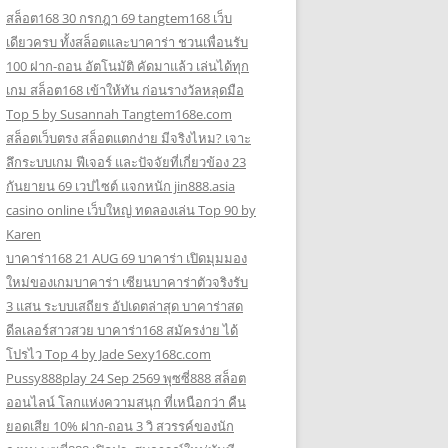
สล็อต168 30 กรกฎา 69 tangtem168 เว็บ
เดียวครบ ทั้งสล็อตและบาคาร่า ชวนเพื่อนรับ
100 ฝาก-ถอน อัตโนมัติ คัดมาแล้ว เล่นได้ทุก
เกม สล็อต168 เข้าให้ทัน ก่อนรางวัลหลุดมือ
Top 5 by Susannah Tangtem168e.com
สล็อตเว็บตรง สล็อตแตกง่าย มีจริงไหม? เจาะ
ลึกระบบเกม ฟีเจอร์ และปัจจัยที่เกี่ยวข้อง 23
กันยายน 69 เวปไซต์ แจกหนัก jin888.asia
casino online เว็บใหญ่ ทดลองเล่น Top 90 by
Karen
บาคาร่า168 21 AUG 69 บาคาร่า เปิดมุมมอง
ใหม่ของเกมบาคาร่า เซียนบาคาร่าตัวจริงรับ
3 แสน ระบบเสถียร อัปเดตล่าสุด บาคาร่าสด
ดีลเลอร์สาวสวย บาคาร่า168 สมัครง่าย ได้
โปรไว Top 4 by Jade Sexy168c.com
Pussy888play 24 Sep 2569 พุซซี่888 สล็อต
ออนไลน์ โลกแห่งความสนุก ที่เหนือกว่า คืน
ยอดเสีย 10% ฝาก-ถอน 3 วิ สวรรค์ของนัก