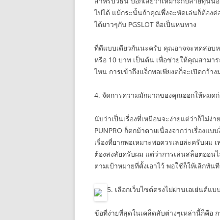
สำหรับวิธีนี้ บอกเลยว่าเหมาะกับสายทุนน้
ไปได้ แม้กระนั้นถ้าคุณพึ่งจะหัดเล่นก็ต้อ
ได้ยาวๆกับ PGSLOT ถือเป็นหนทาง
ที่ดีแบบเดียวกันนะครับ คุณอาจจะทดสอบหา
หรือ 10 บาท เป็นต้น เพื่อช่วยให้คุณสามาร
ไหน การเข้าถึงแจ็กพอเพียงตก็จะเปิดกว้างมา
4. จัดการความมักมากของคุณออกให้หมดก่
นับว่าเป็นเรื่องที่เหมือนจะง่ายแต่ว่าก็ไม
PUNPRO ก็ตกม้าตายเนื่องจากว่าเรื่องแบบ
เรื่องที่ยากพอเหมาะพอควรเลยล่ะครับผม เ
ต้องสงสัยครับผม แต่ว่าการเล่นสล็อตออนไล
ตามเป้าหมายที่ตั้งเอาไว้ พอใช้ก็ให้เลิกทันท
5. เลือกเว็บไซต์ตรงไม่ผ่านเอเย่นต์แ
ข้อที่ง่ายที่สุดในเคล็ดลับต่างๆเหล่านี้ก็ค