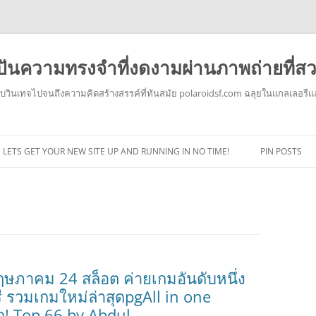
งปันความทรงจำที่งดงามผ่านภาพถ่ายที่
แบบวินเทจไปจนถึงความคิดสร้างสรรค์ที่ทันสมัย polaroidsf.com ฉลุยในแกลเลอร
ข้าม
ไป
LETS GET YOUR NEW SITE UP AND RUNNING IN NO TIME!
PIN POSTS
ยัง
เนื้อหา
ษภาคม 24 สล็อต ค่ายเกมอันดับหนึ่ง
รวมเกมใหม่ล่าสุดpgAll in one
จก! Top 66 by Abdul