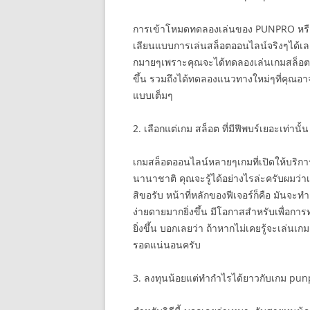
การเข้าโหมดทดลองเล่นของ PUNPRO หรือท
เลียนแบบการเล่นสล็อตออนไลน์จริงๆได้เลยค
กมายๆเพราะคุณจะได้ทดลองเล่นเกมสล็อตที่
ขึ้น รวมถึงได้ทดลองแนวทางใหม่ๆที่คุณอา
แบบเต็มๆ
2. เลือกแต่เกม สล็อต ที่มีฟีพบร์เยอะเท่านั้น
เกมสล็อตออนไลน์หลายๆเกมที่เปิดให้บริการน
นานาชาติ คุณจะรู้ได้อย่างไรล่ะครับผมว่า
สิขอรับ หน้าที่หลักของฟีเจอร์ก็คือ มันจะ
ง่ายดายมากยิ่งขึ้น มีโอกาสสำหรับเพื่อกา
ยิ่งขึ้น บอกเลยว่า ถ้าหากไม่เคยรู้จะเล่นเก
รอดแน่นอนครับ
3. ลงทุนน้อยแต่ทำกำไรได้ยาวกับเกม pun