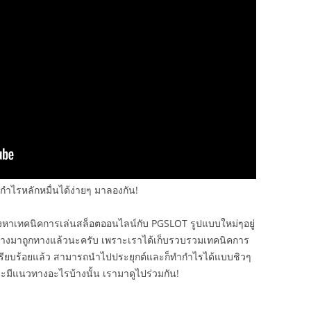
กำไรหลักหมื่นได้ง่ายๆ มาลองกัน!
งหาเทคนิคการเล่นสล็อตออนไลน์กับ PGSLOT รูปแบบใหม่ๆอยู่
ินทางมาถูกทางแล้วนะครับ เพราะเราได้เก็บรวบรวมเทคนิคการ
บเรียบร้อยแล้ว สามารถนำไปประยุกต์และก็ทำกำไรได้แบบชิวๆ
จะมีแนวทางอะไรบ้างนั้น เรามาดูไปร่วมกัน!