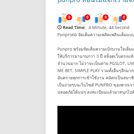
0
0
0
0
Read Time:
4 Minute, 44 Second
Punpro66 จัดเต็มความเพลิดเพลินเต็มแบบจ
Punpro พร้อมจัดเต็มความเบิกบานใจเต็มแบบ
ให้บริการมานานกว่า 3 ปี สล็อตเว็บตรงแท้ 
จำนวนมาก ไม่ว่าจะเป็นค่าย PGSLOT, LI
ME BET, SIMPLE PLAY รวมทั้งอื่นๆอีกมากม
อันตรายทุกการเข้าใช้งาน สมัครเป็นสมาชิกด
เป็นง่ายๆบนเว็บไซต์ PUNPRO ของพวกเราเพี
ปลอดภัยได้แน่ๆ ลงทะเบียนแล้วมาสนุกไปด้