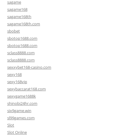
sagame
sagame168
sagame168th
sagame168th.com
sbobet
sbotop1688.com
sbotop1688.com
sclass8888.com
sclass8888.com
sexxybet168-casino.com
sexy168
sexy168vip
sexybaccarat168.com
sexygame1688k
shinobi24hr.com
six9game.win
sl99games.com
Slot
Slot Online