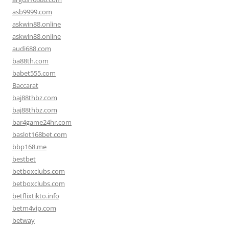
asb9999.com
askwin88.online
askwin88.online
audi688.com
ba88th.com
babet555.com
Baccarat
baj88thbz.com
baj88thbz.com
bar4game24hr.com
baslot168bet.com
bbp168.me
bestbet
betboxclubs.com
betboxclubs.com
betflixtikto.info
betm4vip.com
betway