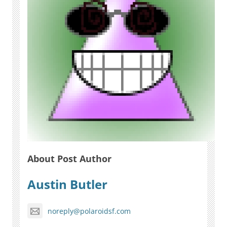
About Post Author
Austin Butler
noreply@polaroidsf.com