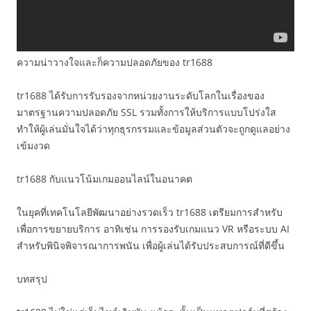
ความน่าวางใจและก็ความปลอดภัยของ tr1688
tr1688 ได้รับการรับรองจากหน่วยงานระดับโลกในเรื่องของ
มาตรฐานความปลอดภัย SSL รวมทั้งการให้บริการแบบโปร่งใส
ทำให้ผู้เล่นมั่นใจได้ว่าทุกธุรกรรมและข้อมูลส่วนตัวจะถูกดูแลอย่าง
เข้มงวด
tr1688 กับแนวโน้มเกมออนไลน์ในอนาคต
ในยุคที่เทคโนโลยีพัฒนาอย่างรวดเร็ว tr1688 เตรียมการสำหรับ
เพื่อการขยายบริการ อาทิเช่น การรองรับเกมแนว VR หรือระบบ AI
สำหรับพินิจพิจารณาการพนัน เพื่อผู้เล่นได้รับประสบการณ์ที่ดีขึ้น
บทสรุป