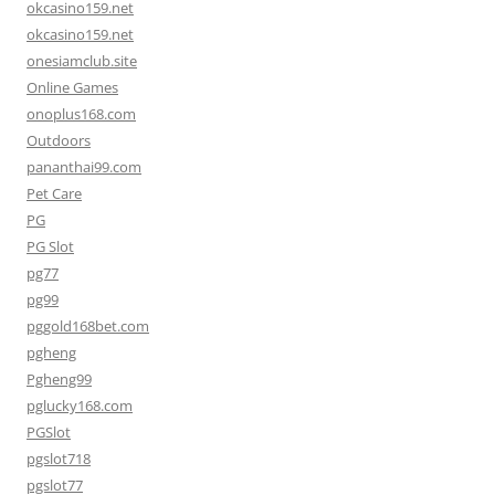
okcasino159.net
okcasino159.net
onesiamclub.site
Online Games
onoplus168.com
Outdoors
pananthai99.com
Pet Care
PG
PG Slot
pg77
pg99
pggold168bet.com
pgheng
Pgheng99
pglucky168.com
PGSlot
pgslot718
pgslot77