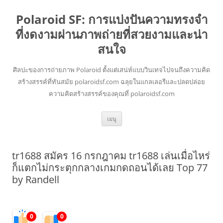
Polaroid SF: การแบ่งปันความทรงจำ
ที่งดงามผ่านภาพถ่ายที่สวยงามและน่า
สนใจ
ศิลปะของการถ่ายภาพ Polaroid ตั้งแต่เสน่ห์แบบวินเทจไปจนถึงความคิด
สร้างสรรค์ที่ทันสมัย polaroidsf.com ฉลุยในแกลเลอรีและปลดปล่อย
ความคิดสร้างสรรค์ของคุณที่ polaroidsf.com
ข้าม
เมนู
ไป
ยัง
เนื้อหา
tr1688 สมัคร 16 กรกฎาคม tr1688 เล่นเมื่อไหร่
ก็แตกไม่กระตุกกลางเกมกดถอนได้เลย Top 77
by Randell
0
0