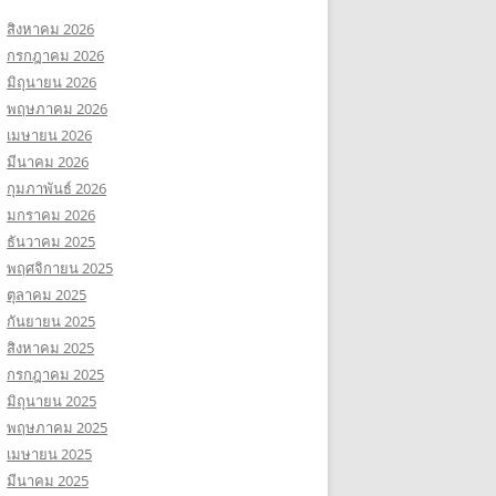
สิงหาคม 2026
กรกฎาคม 2026
มิถุนายน 2026
พฤษภาคม 2026
เมษายน 2026
มีนาคม 2026
กุมภาพันธ์ 2026
มกราคม 2026
ธันวาคม 2025
พฤศจิกายน 2025
ตุลาคม 2025
กันยายน 2025
สิงหาคม 2025
กรกฎาคม 2025
มิถุนายน 2025
พฤษภาคม 2025
เมษายน 2025
มีนาคม 2025