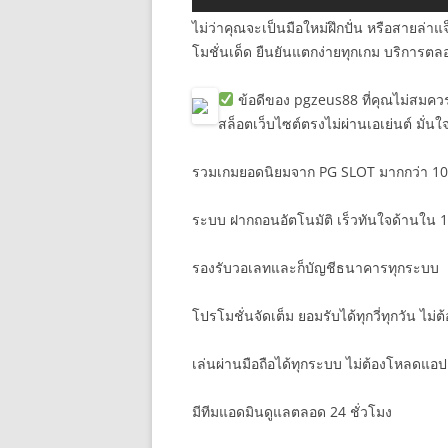
ไม่ว่าคุณจะเป็นมือใหม่ฝึกปั่น หรือสายล
โมชั่นเด็ด ยืนยันแตกง่ายทุกเกม บริการ
ข้อดีของ pgzeus88 ที่คุณไม่สมค
สล็อตเว็บไซต์ตรงไม่ผ่านเอเย่นต์ มั่นใ
รวมเกมยอดนิยมจาก PG SLOT มากกว่า 10
ระบบ ฝากถอนอัตโนมัติ เร็วทันใจด้านใน 1
รองรับวอเลทและก็บัญชีธนาคารทุกระบบ
โปรโมชั่นจัดเต็ม ยอมรับได้ทุกวี่ทุกวัน ไม่ต
เล่นผ่านมือถือได้ทุกระบบ ไม่ต้องโหลดแอป
มีทีมแอดมินดูแลตลอด 24 ชั่วโมง