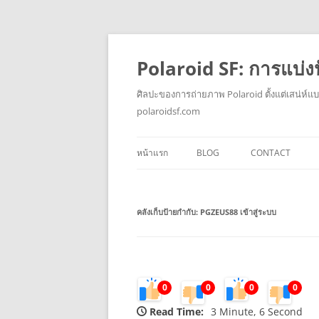
Polaroid SF: การแบ่
ศิลปะของการถ่ายภาพ Polaroid ตั้งแต่เสน่ห์
polaroidsf.com
หน้าแรก
BLOG
CONTACT
คลังเก็บป้ายกำกับ:
PGZEUS88 เข้าสู่ระบบ
0
0
0
0
Read Time:
3 Minute, 6 Second