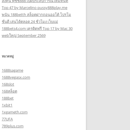
ลงทุน พุซซี่888 เปิดประสบการณ์ใหม่ทันที
Top 47 by Marcelino pussy888play.me
พนัน 188betth สล็อตฝากถอนออโต้ โปรโม
ชั่นดี เล่นได้ตลอด 24 ชั่วโมง เว็บแม่
188bets4.com เครดิตฟรี Top 17 by Mac 30
webใหญ่ September 2569
หมวดหมู่
1688sagame
1688vegasx.com
168slot
168สล็อต
188bet
1xbit1
1xgameth.com
77UFA
789plus.com