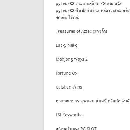
pgzeus88 รวมเกมสล็อต PG แตกหนัก
pgzeus88 ขึ้นชื่อว่าเป็นแหล่งรวมเกม สล็อ
จัดเต็ม ได้แก่:
Treasures of Aztec (สาวถ้ำ)
Lucky Neko
Mahjong Ways 2
Fortune Ox
Caishen Wins
ทุกเกมสามารถทดสอบเล่นฟรี หรือเดิมพันด้วย
LSI Keywords:
สล็อตเว็บตรง PG SLOT