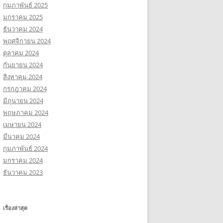
กุมภาพันธ์ 2025
มกราคม 2025
ธันวาคม 2024
พฤศจิกายน 2024
ตุลาคม 2024
กันยายน 2024
สิงหาคม 2024
กรกฎาคม 2024
มิถุนายน 2024
พฤษภาคม 2024
เมษายน 2024
มีนาคม 2024
กุมภาพันธ์ 2024
มกราคม 2024
ธันวาคม 2023
เรื่องล่าสุด