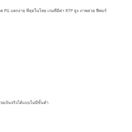
ต PG แตกง่าย ที่สุดในไทย เกมที่มีค่า RTP สูง ภาพสวย ฟีพบร์
เงินจริงได้แบบไม่มีขั้นต่ำ