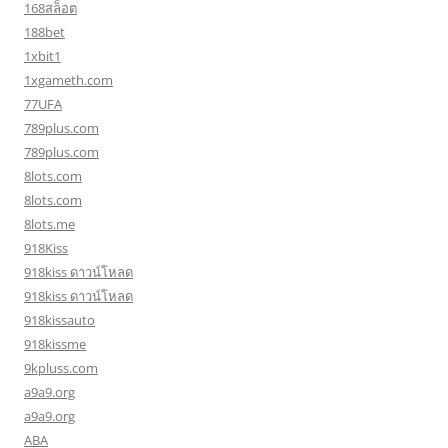
168สล็อต
188bet
1xbit1
1xgameth.com
77UFA
789plus.com
789plus.com
8lots.com
8lots.com
8lots.me
918Kiss
918kiss ดาวน์โหลด
918kiss ดาวน์โหลด
918kissauto
918kissme
9kpluss.com
a9a9.org
a9a9.org
ABA