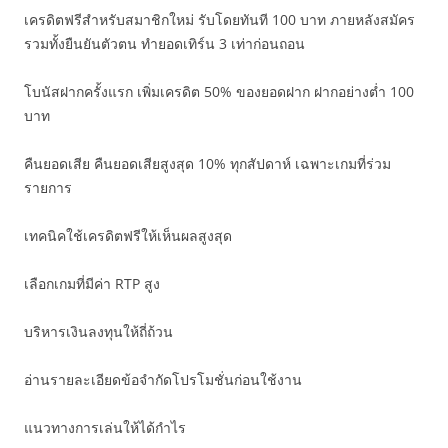
เครดิตฟรีสำหรับสมาชิกใหม่ รับโดยทันที 100 บาท ภายหลังสมัคร
รวมทั้งยืนยันตัวตน ทำยอดเทิร์น 3 เท่าก่อนถอน
โบนัสฝากครั้งแรก เพิ่มเครดิต 50% ของยอดฝาก ฝากอย่างต่ำ 100
บาท
คืนยอดเสีย คืนยอดเสียสูงสุด 10% ทุกสัปดาห์ เฉพาะเกมที่ร่วม
รายการ
เทคนิคใช้เครดิตฟรีให้เห็นผลสูงสุด
เลือกเกมที่มีค่า RTP สูง
บริหารเงินลงทุนให้ถี่ถ้วน
อ่านรายละเอียดข้อจำกัดโปรโมชั่นก่อนใช้งาน
แนวทางการเล่นให้ได้กำไร