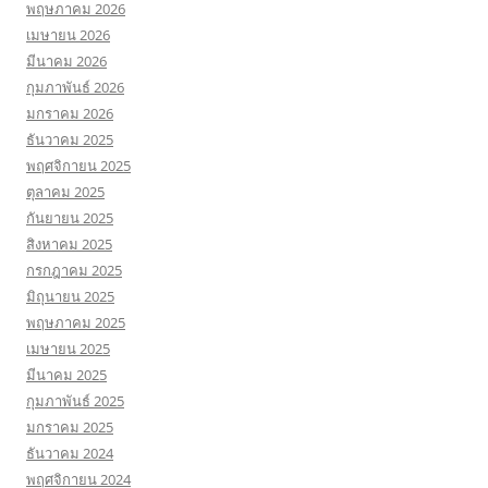
พฤษภาคม 2026
เมษายน 2026
มีนาคม 2026
กุมภาพันธ์ 2026
มกราคม 2026
ธันวาคม 2025
พฤศจิกายน 2025
ตุลาคม 2025
กันยายน 2025
สิงหาคม 2025
กรกฎาคม 2025
มิถุนายน 2025
พฤษภาคม 2025
เมษายน 2025
มีนาคม 2025
กุมภาพันธ์ 2025
มกราคม 2025
ธันวาคม 2024
พฤศจิกายน 2024