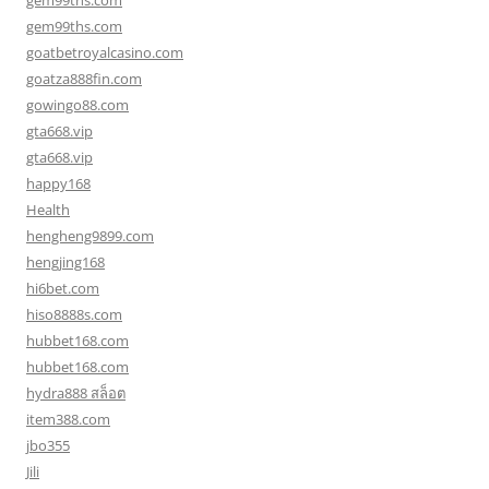
gem99ths.com
gem99ths.com
goatbetroyalcasino.com
goatza888fin.com
gowingo88.com
gta668.vip
gta668.vip
happy168
Health
hengheng9899.com
hengjing168
hi6bet.com
hiso8888s.com
hubbet168.com
hubbet168.com
hydra888 สล็อต
item388.com
jbo355
Jili