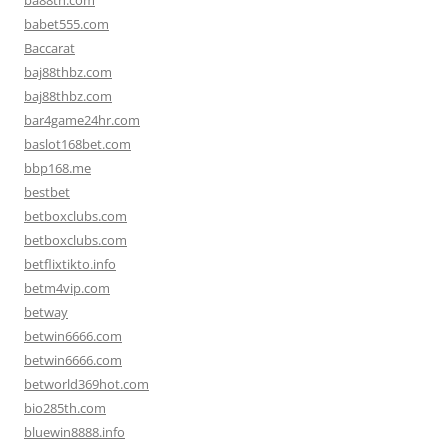
ba88th.com
babet555.com
Baccarat
baj88thbz.com
baj88thbz.com
bar4game24hr.com
baslot168bet.com
bbp168.me
bestbet
betboxclubs.com
betboxclubs.com
betflixtikto.info
betm4vip.com
betway
betwin6666.com
betwin6666.com
betworld369hot.com
bio285th.com
bluewin8888.info