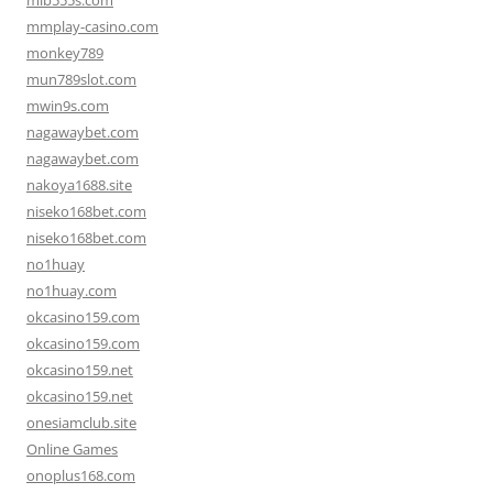
mib555s.com
mmplay-casino.com
monkey789
mun789slot.com
mwin9s.com
nagawaybet.com
nagawaybet.com
nakoya1688.site
niseko168bet.com
niseko168bet.com
no1huay
no1huay.com
okcasino159.com
okcasino159.com
okcasino159.net
okcasino159.net
onesiamclub.site
Online Games
onoplus168.com