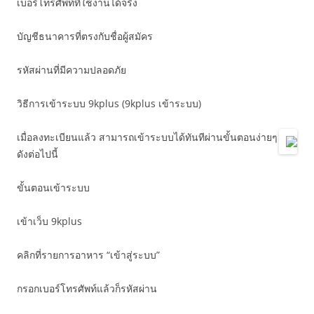
เบอร์โทรศัพท์ที่ใช้งานได้จริง
บัญชีธนาคารที่ตรงกับชื่อผู้สมัคร
รหัสผ่านที่มีความปลอดภัย
วิธีการเข้าระบบ 9kplus (9kplus เข้าระบบ)
เมื่อลงทะเบียนแล้ว สามารถเข้าระบบได้ทันทีผ่านขั้นตอนง่ายๆ
ดังต่อไปนี้
ขั้นตอนเข้าระบบ
เข้าเว็บ 9kplus
คลิกที่รายการอาหาร “เข้าสู่ระบบ”
กรอกเบอร์โทรศัพท์แล้วก็รหัสผ่าน