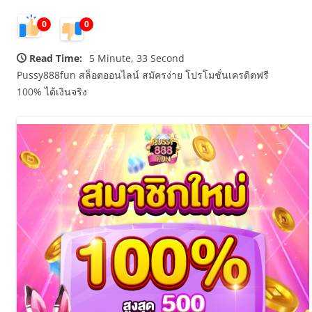
0
0
Read Time:
5 Minute, 33 Second
Pussy888fun สล็อตออนไลน์ สมัครง่าย โปรโมชั่นเครดิตฟรี
100% ได้เงินจริง