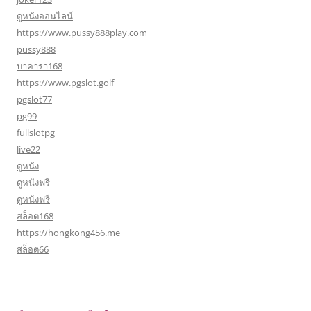
ดูหนังออนไลน์
https://www.pussy888play.com
pussy888
บาคาร่า168
https://www.pgslot.golf
pgslot77
pg99
fullslotpg
live22
ดูหนัง
ดูหนังฟรี
ดูหนังฟรี
สล็อต168
https://hongkong456.me
สล็อต66