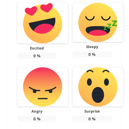
Sleepy
Excited
0
%
0
%
Angry
Surprise
0
%
0
%