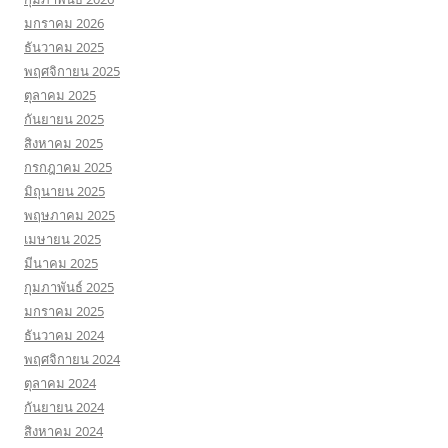
มกราคม 2026
ธันวาคม 2025
พฤศจิกายน 2025
ตุลาคม 2025
กันยายน 2025
สิงหาคม 2025
กรกฎาคม 2025
มิถุนายน 2025
พฤษภาคม 2025
เมษายน 2025
มีนาคม 2025
กุมภาพันธ์ 2025
มกราคม 2025
ธันวาคม 2024
พฤศจิกายน 2024
ตุลาคม 2024
กันยายน 2024
สิงหาคม 2024