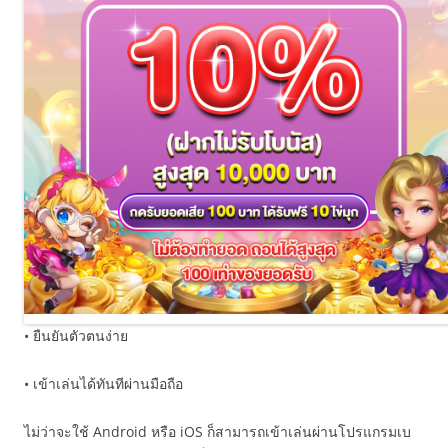
• ยืนยันตัวตนง่าย
• เข้าเล่นได้ทันทีผ่านมือถือ
ไม่ว่าจะใช้ Android หรือ iOS ก็สามารถเข้าเล่นผ่านโปรแกรมเบ