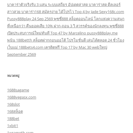
บาคาร่าตัวจริงรับ 3 แสน ระบบเสถียร อัปเดตล่าสุด บาคาร่าสด ดีลเลอร์
สาวสวย บาคาร่า168 สมัครง่าย ได้โปรไว Top 4 by Jade Sexy168c.com
Pussy888play 24 Sep 2569 พุซซี่888 สล็อตออนไลน์ โลกแห่งความสนุก
ที่เหนือกว่า คืนยอดเสีย 10% ฝาก-ถอน 3 วิ สวรรค์ของนักลงทุน พุซซี่888
เปิดประสบการณ์ใหม่ทันที Top 47 by Marcelino pussy888play.me
พนัน 188betth สล็อตฝากถอนออโต้ โปรโมชั่นดี เล่นได้ตลอด 24 ชั่วโมง
เว็บแม่ 188bets4.com เครดิตฟรี Top 17 by Mac 30 webใหญ่
September 2569
หมวดหมู่
1688sagame
1688vegasx.com
168slot
168สล็อต
188bet
1xbit1
1xgameth.com