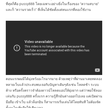
ที่สุดก็คือ pussy888 โดยเฉพาะอย่างยิ่งในเรื่องของ “ความสบาย”
และก็ “ความรวดเร็ว” ที่เห็นได้ชัดตั้งแต่หนแรกที่ลองใช้งาน
ตอนแรกผมมิได้มุ่งหวังอะไรมากมาย ด้วยเหตุว่าที่ผ่านมาเคยทดลอง
หลายเว็บแล้วประสบพบเจอกับปัญหาเดิมๆดังเช่น โหลดช้า ระบบ
ค้าง หรือครั้งคราวจำต้องดาวน์โหลดแอปให้ยุ่งยาก แต่ว่าพอใช้ลอง
เล่นกับ pussy888 ครั้งแรก ความรู้สึกมันต่างออกไปเลย แค่เปิดผ่าน
มือถือ เข้าเว็บ แล้วล็อกอิน ก็สามารถเริ่มเล่นได้โดยทันที ไม่ต้องจัด
ตั้งอะไรเพิ่มอีกให้เสียเวลา