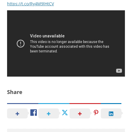
https://t.co/Ry4M9lHtCV
Share