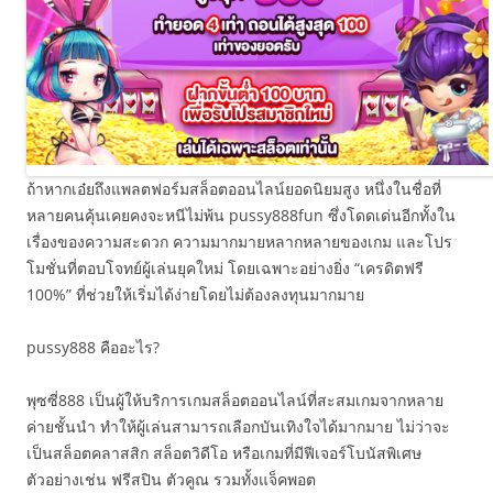
ถ้าหากเอ๋ยถึงแพลตฟอร์มสล็อตออนไลน์ยอดนิยมสูง หนึ่งในชื่อที่
หลายคนคุ้นเคยคงจะหนีไม่พ้น pussy888fun ซึ่งโดดเด่นอีกทั้งใน
เรื่องของความสะดวก ความมากมายหลากหลายของเกม และโปร
โมชั่นที่ตอบโจทย์ผู้เล่นยุคใหม่ โดยเฉพาะอย่างยิ่ง “เครดิตฟรี
100%” ที่ช่วยให้เริ่มได้ง่ายโดยไม่ต้องลงทุนมากมาย
pussy888 คืออะไร?
พุซซี่888 เป็นผู้ให้บริการเกมสล็อตออนไลน์ที่สะสมเกมจากหลาย
ค่ายชั้นนำ ทำให้ผู้เล่นสามารถเลือกบันเทิงใจได้มากมาย ไม่ว่าจะ
เป็นสล็อตคลาสสิก สล็อตวิดีโอ หรือเกมที่มีฟีเจอร์โบนัสพิเศษ
ตัวอย่างเช่น ฟรีสปิน ตัวคูณ รวมทั้งแจ็คพอต