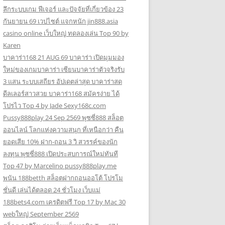
ลึกระบบเกม ฟีเจอร์ และปัจจัยที่เกี่ยวข้อง 23
กันยายน 69 เวปไซต์ แจกหนัก jin888.asia
casino online เว็บใหญ่ ทดลองเล่น Top 90 by
Karen
บาคาร่า168 21 AUG 69 บาคาร่า เปิดมุมมอง
ใหม่ของเกมบาคาร่า เซียนบาคาร่าตัวจริงรับ
3 แสน ระบบเสถียร อัปเดตล่าสุด บาคาร่าสด
ดีลเลอร์สาวสวย บาคาร่า168 สมัครง่าย ได้
โปรไว Top 4 by Jade Sexy168c.com
Pussy888play 24 Sep 2569 พุซซี่888 สล็อต
ออนไลน์ โลกแห่งความสนุก ที่เหนือกว่า คืน
ยอดเสีย 10% ฝาก-ถอน 3 วิ สวรรค์ของนัก
ลงทุน พุซซี่888 เปิดประสบการณ์ใหม่ทันที
Top 47 by Marcelino pussy888play.me
พนัน 188betth สล็อตฝากถอนออโต้ โปรโม
ชั่นดี เล่นได้ตลอด 24 ชั่วโมง เว็บแม่
188bets4.com เครดิตฟรี Top 17 by Mac 30
webใหญ่ September 2569