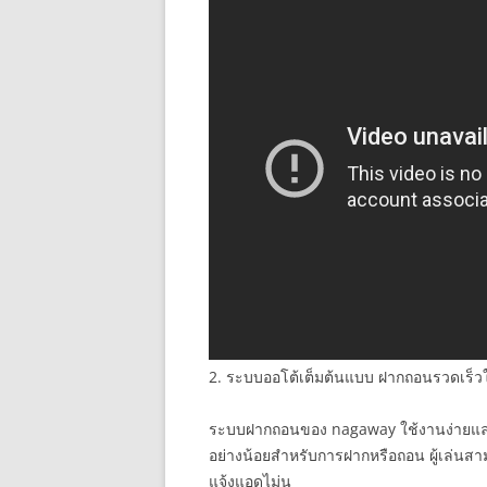
2. ระบบออโต้เต็มต้นแบบ ฝากถอนรวดเร็วใ
ระบบฝากถอนของ nagaway ใช้งานง่ายและเร
อย่างน้อยสำหรับการฝากหรือถอน ผู้เล่นสา
แจ้งแอดไม่น