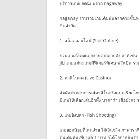
บริการเกมยอดนิยมจาก nagaway
nagaway รวบรวมเกมเดิมพันจากค่ายชั้นหนึ่งท
ขีดจำกัด
1. สล็อตออนไลน์ (Slot Online)
รวมเกมสล็อตแตกง่ายจากค่ายดัง อาทิเช่น
JILI เกมแต่ละเกมมีฟีเจอร์พิเศษ ฟรีสปิน ร
2. คาสิโนสด (Live Casino)
สัมผัสประสบการณ์คาสิโนจริงแบบเรียลไท
มีเกมให้เลือกเล่นอีกทั้ง บาคาร่า เสือมังกร 
3. เกมยิงปลา (Fish Shooting)
เกมยอดนิยมที่เล่นง่าย ได้เงินจริง ภาพกราฟ
ต้นเดิมพันเพียงแค่ 1 บาท ก็ได้โอกาสลุ้นร