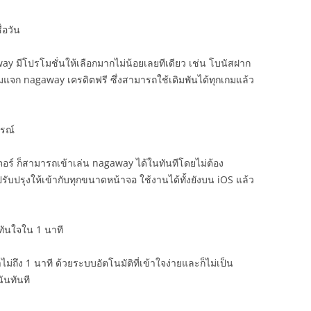
่อวัน
ay มีโปรโมชั่นให้เลือกมากไม่น้อยเลยทีเดียว เช่น โบนัสฝาก
มแจก nagaway เครดิตฟรี ซึ่งสามารถใช้เดิมพันได้ทุกเกมแล้ว
กรณ์
เตอร์ ก็สามารถเข้าเล่น nagaway ได้ในทันทีโดยไม่ต้อง
บปรุงให้เข้ากับทุกขนาดหน้าจอ ใช้งานได้ทั้งยังบน iOS แล้ว
ทันใจใน 1 นาที
ถึง 1 นาที ด้วยระบบอัตโนมัติที่เข้าใจง่ายและก็ไม่เป็น
นันทันที