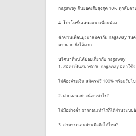
nagaway คืนยอดเสียสูงสุด 10% ทุกสัปดาห์ 
4. โปรโมชั่นเสนอแนะเพื่อนพ้อง
ชักชวนเพื่อนฝูงมาสมัครกับ nagaway รับค
มากมาย ยิ่งได้มาก
ปริศนาที่พบได้บ่อยเกี่ยวกับ nagaway
1. สมัครเป็นสมาชิกกับ nagaway มีค่าใช้จ
ไม่ต้องจ่ายเงิน สมัครฟรี 100% พร้อมรับโ
2. ฝากถอนอย่างน้อยเท่าไร?
ไม่มีอย่างต่ำ ฝากถอนเท่าไรก็ได้ผ่านระบบ
3. สามารถเล่นผ่านมือถือได้ไหม?