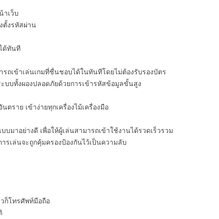
น้าเว็บ
งตั้งรหัสผ่าน
ด้ทันที
ถเข้าเล่นเกมที่ชื่นชอบได้ในทันทีโดยไม่ต้องรับรองบัตร
บทั้งผองปลอดภัยด้วยการเข้ารหัสข้อมูลขั้นสูง
นตราย เข้าง่ายทุกเครื่องไม้เครื่องมือ
มาอย่างดี เพื่อให้ผู้เล่นสามารถเข้าใช้งานได้รวดเร็วรวม
ติการเล่นจะถูกคุ้มครองป้องกันไว้เป็นความลับ
วก็โทรศัพท์มือถือ
ิ