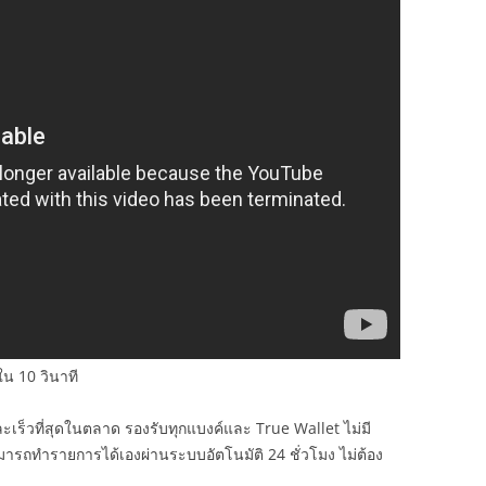
น 10 วินาที
็วที่สุดในตลาด รองรับทุกแบงค์และ True Wallet ไม่มี
มารถทำรายการได้เองผ่านระบบอัตโนมัติ 24 ชั่วโมง ไม่ต้อง