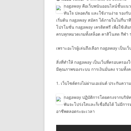
nagaway คือเว็บพนันออนไลน์ชั้นแนวห
ทันใจ ปลอดภัย และใช้งานง่าย รองรับผ
เริ่มต้น nagaway สมัคร ได้ภายในไม่กี่นา
โปรโมชั่น nagaway เครดิตฟรี เพื่อใช้เดิมพ
ครบทุกหมวดเกมทั้งสล็อต คาสิโนสด กีฬา ร
เพราะอะไรผู้เล่นถึงเลือก nagaway เป็นเว
สิ่งที่ทำให้ nagaway เป็นเว็บที่ครอบครองใ
มีคุณภาพของระบบ การเงินมั่นคง รวมทั้งคว
1. เว็บไซต์ตรงไม่ผ่านเอเย่นต์ ประกันควา
nagaway ปฏิบัติการโดยตรงจากบริษัทแม่ 
พันจะโปร่งใสและก็เชื่อถือได้ ไม่มี
อาชีพตลอดระยะเวลา