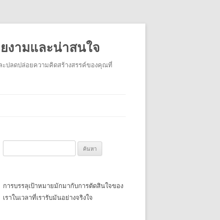
สวยงามและน่าสนใจ
ีและปลดปล่อยความคิดสร้างสรรค์ของคุณที่
ค้นหา
สำหรับ:
การบรรลุเป้าหมายมักมากับการตัดสินใจของ
เราในเวลาที่เรารับมันอย่างจริงใจ