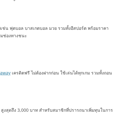
ิเช่น ฟุตบอล บาสเกตบอล มวย รวมทั้งอีสปอร์ต พร้อมราคา
พิ่มช่องทางชนะ
gaway
เครดิตฟรี ไม่ต้องฝากก่อน ใช้เล่นได้ทุกเกม รวมทั้งถอน
ูงสุดถึง 3,000 บาท สำหรับสมาชิกที่ปรารถนาเพิ่มทุนในการ