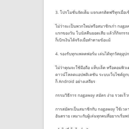
3. โปรโมชั่นจัดเต็ม แจกเครดิตฟรีทุกเมื่อเชื
ไม่ว่าจะเป็นพวกใหม่หรือสมาชิกเก่า nagaw
แรกของวัน โบนัสคืนยอดเสีย แล้วก็กิจกรร
ก็เบิกเงินได้จริงเมื่อทำตามข้อแม้
4. รองรับทุกแพลตฟอร์ม เล่นได้ทุกวัสดุอุป
ไม่ว่าคุณจะใช้มือถือ แท็บเล็ต หรือคอมพิว
ดาวน์โหลดแอปพลิเคชัน ระบบเว็บไซต์ถูกปรั
ก็ Android อย่างเสถียร
กรรมวิธีการ nagaway สมัคร ง่าย รวดเร็ว
การสมัครเป็นสมาชิกกับ nagaway ใช้เวลาไม่
อันตราย เหมาะกับผู้เล่นทุกคนที่อยากเริ่มพ