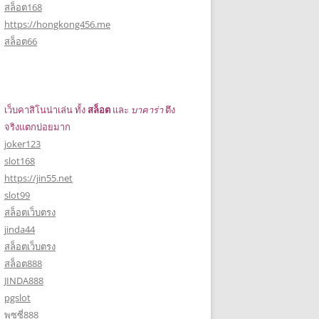
สล็อต168
https://hongkong456.me
สล็อต66
เว็บคาสิโนน่าเล่น ทั้ง
สล็อต
และ
บาคาร่า
ตึง
จริงแตกบ่อยมาก
joker123
slot168
https://jin55.net
slot99
สล็อตเว็บตรง
jinda44
สล็อตเว็บตรง
สล็อต888
JINDA888
pgslot
พุซซี่888