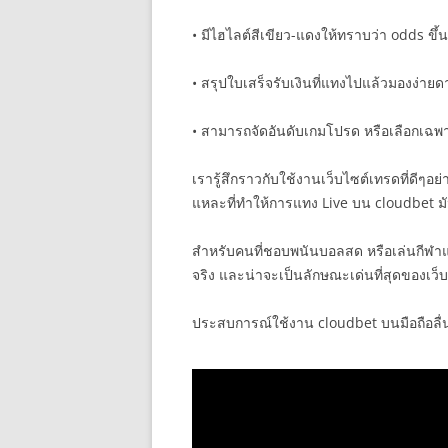
• มีไฮไลต์สีเขียว-แดงให้ทราบว่า odds ขึ้
• สรุปใบเสร็จรับเงินที่แทงไปแล้วมองง่ายด
• สามารถจัดอันดับเกมโปรด หรือเลือกเฉพาะลี
เรารู้สึกราวกับใช้งานเว็บไซต์เทรดที่ดีๆอ
แหละที่ทำให้การแทง Live บน cloudbet มั
สำหรับคนที่ชอบพนันบอลสด หรือเล่นกีฬาแ
จริง และน่าจะเป็นลักษณะเด่นที่สุดของเว็บแห
ประสบการณ์ใช้งาน cloudbet บนมือถือล