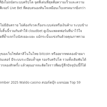
ที่ยังไม่ถนัดระบบคริปโต จุดที่เด่นที่สุดคือความเร็วและความ
ฟีเจอร์ Live Bet ที่ตอบสนองทันใจเหมือนเว็บเทรดมากยิ่งกว่า
ม่มีอันตราย ไม่ต้องกังวลเรื่องระบบล่มหรือเงินค้าง ระบบข้าง
ั้งสิ้นนี้รวมกันทำให้ cloudbet ดูเป็นแพลตฟอร์มที่น่าไว้ใจ
เชียที่ย้ำแจกโบนัสเยอะแยะ แม้กระนั้นแข่งกันด้วยคุณภาพรวม
เดิมๆของเว็บไซต์คาสิโนในไทย bitcoin หรืออยากทดลองย้ายมา
เตอร์ มีระบบระเบียบล้ำยุค รองรับคริปโต รวมทั้งเดิมพันได้
วรลองสักครั้ง แล้วคุณอาจจะติดใจราวที่ผมรู้สึกปัจจุบันนี้ก็ได้
ember 2025 Waldo casino สปอร์ตบุ๊ก แจกบ่อย Top 59