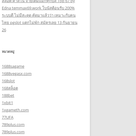
สล็อต คาสิโน จ่ายเต็มแม็กทุกบิล Top 67 by
Edna temmax69.work โบนัสต้อนรับ 200%
ระบบดี ไม่มีสะดุด คัดมาแล้วว่า เหมาะกับคน
ไทย pgslot แตกไม่พัก สมัครเลย 13 กันยายน
26
หมวดหมู่
1688sagame
1688vegasx.com
168slot
168สล็อต
188bet
1xbit1
1xgameth.com
77UFA
789plus.com
789plus.com