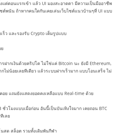
ตั้งแต่ตอนแรกเข้า แล้ว UI มองสะอาดตา มีความเป็นมืออาชีพ
ซต์พนัน ถ้าหากคนใดกันเคยเล่นเว็บไซต์แนวบ้านๆที่ UI แบบ
เร็ว และรองรับ Crypto เต็มรูปแบบ
อย
ารฝากเงินด้วยคริปโต ไม่ใช่แค่ Bitcoin นะ ยังมี Ethereum,
กไม่น้อยเลยทีเดียว แล้วระบบฝากเร็วมาก แบบโอนเสร็จ ไม่
ีรอคอย แถมยังแสดงยอดคงเหลือแบบ Real-time ด้วย
2-3 ชั่วโมงแบบเมื่อก่อน อันนี้เป็นบันเทิงใจมาก เคยถอน BTC
ทีเลย
โนสด สล็อต รวมทั้งเดิมพันกีฬา