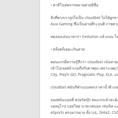
• คาสิโนสดจากหลายค่ายมีชื่อ
สิ่งที่พวกเราถูกใจเป็น cloudbet ไม่ได้ผูกข
Asia Gaming ซึ่งเป็นค่ายที่ระบบดี ภาพสว
ทดลองเล่นบาคาร่า Evolution แล้วแบบ โคต
• สล็อตก็เยอะเกินคาด
ตอนแรกมีความรู้สึกว่า cloudbet เน้นสายค
เข้าไปเจอหน้าเกมถึงกับตาพอง เพราะเหตุว่
City, Play’n GO, Pragmatic Play, ELK, 
cloudbet พนันกีฬาแบบสดๆราคาน้ำดี แถมม
ลองพนันบอลที่ สปอร์ตบุ๊ก หนแรกแล้วสะดุ้งห
บอลยุโรป บอลไทย บาสเกตบอล เทนนิส และ
eSports ครบมากมาย ทั้ง LoL, Dota2, CSG