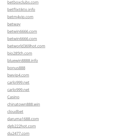
betboxclubs.com
betflixtikto.info
betm4vip.com
betway
betwin6666.com
betwin6666.com
betworld369hot.com
bio285th.com
bluewin8888.info
bonus888
bwvip4.com
carlo999.net
carlo999.net
Casino
chinatown888.win
cloudbet
daruma1688.com
dgb222hot.com
du2477.com