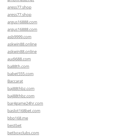
aress77.shop
aress77.shop
argus16888.com
argus16888.com
asb9999.com
askwin88.online
askwin88.online
audi688.com
ba88th.com
babet555.com
Baccarat
baj88thbz.com
baj88thbz.com
bar4game24hr.com
baslot168bet.com
bbp168.me
bestbet
betboxclubs.com