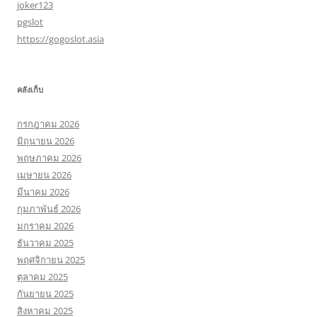
joker123
pgslot
https://gogoslot.asia
คลังเก็บ
กรกฎาคม 2026
มิถุนายน 2026
พฤษภาคม 2026
เมษายน 2026
มีนาคม 2026
กุมภาพันธ์ 2026
มกราคม 2026
ธันวาคม 2025
พฤศจิกายน 2025
ตุลาคม 2025
กันยายน 2025
สิงหาคม 2025