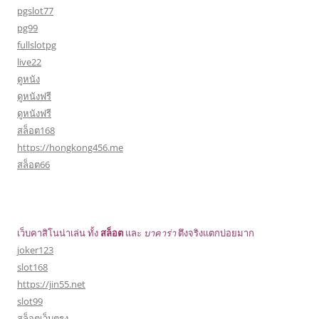
pgslot77
pg99
fullslotpg
live22
ดูหนัง
ดูหนังฟรี
ดูหนังฟรี
สล็อต168
https://hongkong456.me
สล็อต66
เว็บคาสิโนน่าเล่น ทั้ง
สล็อต
และ
บาคาร่า
ตึงจริงแตกบ่อยมาก
joker123
slot168
https://jin55.net
slot99
สล็อตเว็บตรง