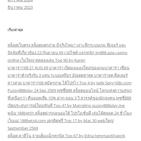
ธันวาคม 2023
เรื่องล่าสุด
สล็อตเว็บตรง สล็อตแตกง่าย มีจริงไหม? เจาะลึกระบบเกม ฟีเจอร์ และ
ปัจจัยที่เกี่ยวข้อง 23 กันยายน 69 เวปไซต์ แจกหนัก jin888.asia casino
online เว็บใหญ่ ทดลองเล่น Top 90 by Karen
บาคาร่า168 21 AUG 69 บาคาร่า เปิดมุมมองใหม่ของเกมบาคาร่า เซียน
บาคาร่าตัวจริงรับ 3 แสน ระบบเสถียร อัปเดตล่าสุด บาคาร่าสด ดีลเลอร์
สาวสวย บาคาร่า168 สมัครง่าย ได้โปรไว Top 4 by Jade Sexy168c.com
Pussy888play 24 Sep 2569 พุซซี่888 สล็อตออนไลน์ โลกแห่งความสนุก
ที่เหนือกว่า คืนยอดเสีย 10% ฝาก-ถอน 3 วิ สวรรค์ของนักลงทุน พุซซี่888
เปิดประสบการณ์ใหม่ทันที Top 47 by Marcelino pussy888play.me
พนัน 188betth สล็อตฝากถอนออโต้ โปรโมชั่นดี เล่นได้ตลอด 24 ชั่วโมง
เว็บแม่ 188bets4.com เครดิตฟรี Top 17 by Mac 30 webใหญ่
September 2569
สล็อต คาสิโน จ่ายเต็มแม็กทุกบิล Top 67 by Edna temmax69.work