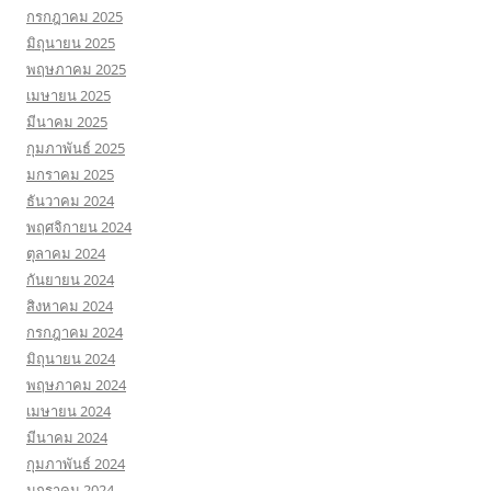
กรกฎาคม 2025
มิถุนายน 2025
พฤษภาคม 2025
เมษายน 2025
มีนาคม 2025
กุมภาพันธ์ 2025
มกราคม 2025
ธันวาคม 2024
พฤศจิกายน 2024
ตุลาคม 2024
กันยายน 2024
สิงหาคม 2024
กรกฎาคม 2024
มิถุนายน 2024
พฤษภาคม 2024
เมษายน 2024
มีนาคม 2024
กุมภาพันธ์ 2024
มกราคม 2024