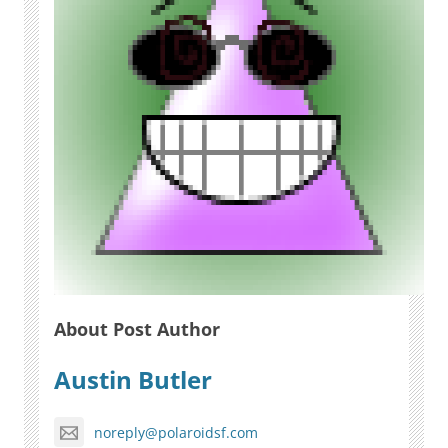
About Post Author
Austin Butler
noreply@polaroidsf.com