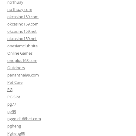
no1huay
no1huay.com
okcasino159.com
okcasino159.com
okcasino159.net
okcasino159.net
onesiamclub.site
Online Games
onoplus168.com
Outdoors
pananthai99.com
Pet Care
PG
PG Slot
pg77
pg99
pggold168bet.com
pgheng
Pgheng99