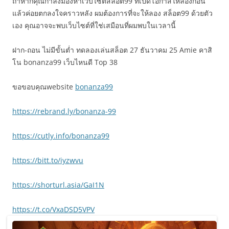
ถ้าหากคุณกำลังมองหาเว็บไซต์สล็อต99 ที่เปิดโอกาสให้ลองก่อน
แล้วค่อยตกลงใจคราวหลัง ผมต้องการที่จะให้ลอง สล็อต99 ด้วยตัว
เอง คุณอาจจะพบเว็บไซต์ที่ใช่เสมือนที่ผมพบในเวลานี้
ฝาก-ถอน ไม่มีขั้นต่ำ ทดลองเล่นสล็อต 27 ธันวาคม 25 Amie คาสิ
โน bonanza99 เว็บไหนดี Top 38
ขอขอบคุณwebsite
bonanza99
https://rebrand.ly/bonanza-99
https://cutly.info/bonanza99
https://bitt.to/iyzwvu
https://shorturl.asia/GaI1N
https://t.co/VxaDSD5VPV