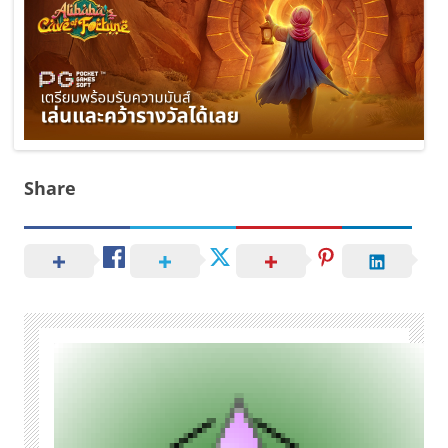
Share