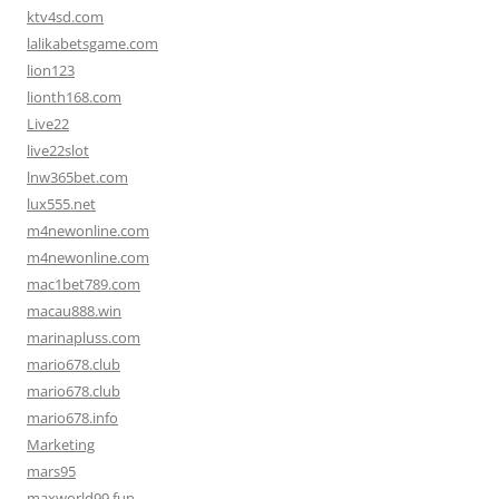
ktv4sd.com
lalikabetsgame.com
lion123
lionth168.com
Live22
live22slot
lnw365bet.com
lux555.net
m4newonline.com
m4newonline.com
mac1bet789.com
macau888.win
marinapluss.com
mario678.club
mario678.club
mario678.info
Marketing
mars95
maxworld99.fun