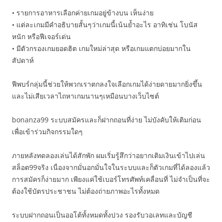
• รายการอาหารเลือกค่ายเกมอยู่ข้างบน เห็นง่าย
• แต่ละเกมมีคำอธิบายสั้นๆว่าเกมนี้เน้นย้ำอะไร อาทิเช่น โบนัส
หนัก หรือฟีเจอร์เด่น
• มีตัวกรองเกมยอดฮิต เกมใหม่ล่าสุด หรือเกมแตกบ่อยมากใน
สัปดาห์
ฟีพบร์กลุ่มนี้ช่วยให้พวกเราตกลงใจเลือกเกมได้ง่ายดายมากยิ่งขึ้น
และไม่เสียเวลาไถหาเกมนานๆเหมือนบางเว็บไซต์
bonanza99 ระบบสมัครและก็ฝากถอนที่ง่าย ไม่บังคับให้เติมก่อน
เพื่อเข้าร่วมกิจกรรมใดๆ
ภายหลังทดลองเล่นได้สักพัก ผมเริ่มรู้สึกว่าอยากเติมเงินเข้าไปเล่น
สล็อต99จริง เนื่องจากมั่นอกมั่นใจในระบบและก็ตัวเกมที่ได้ลองแล้ว
การสมัครก็ง่ายมาก เพียงแค่ใช้เบอร์โทรศัพท์เคลื่อนที่ ไม่จำเป็นที่จะ
ต้องใช้บัตรประชาชน ไม่ต้องถ่ายภาพอะไรทั้งหมด
ระบบฝากถอนเป็นออโต้ทั้งหมดทั้งปวง รองรับวอเลทและบัญชี