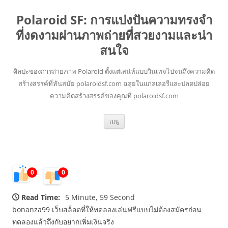
Polaroid SF: การแบ่งปันความทรงจำ
ที่งดงามผ่านภาพถ่ายที่สวยงามและน่า
สนใจ
ศิลปะของการถ่ายภาพ Polaroid ตั้งแต่เสน่ห์แบบวินเทจไปจนถึงความคิด
สร้างสรรค์ที่ทันสมัย polaroidsf.com ฉลุยในแกลเลอรีและปลดปล่อย
ความคิดสร้างสรรค์ของคุณที่ polaroidsf.com
ข้าม
เมนู
ไป
ยัง
เนื้อหา
0
0
Read Time:
5 Minute, 59 Second
bonanza99 เว็บสล็อตที่ให้ทดลองเล่นฟรีแบบไม่ต้องสมัครก่อน
ทดลองแล้วถึงกับอยากเพิ่มเงินจริง