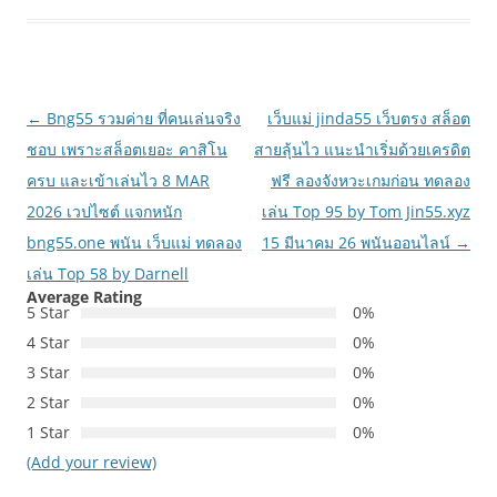
เมนู
←
Bng55 รวมค่าย ที่คนเล่นจริง
เว็บแม่ jinda55 เว็บตรง สล็อต
นำทาง
ชอบ เพราะสล็อตเยอะ คาสิโน
สายลุ้นไว แนะนำเริ่มด้วยเครดิต
เรื่อง
ครบ และเข้าเล่นไว 8 MAR
ฟรี ลองจังหวะเกมก่อน ทดลอง
2026 เวปไซต์ แจกหนัก
เล่น Top 95 by Tom Jin55.xyz
bng55.one พนัน เว็บแม่ ทดลอง
15 มีนาคม 26 พนันออนไลน์
→
เล่น Top 58 by Darnell
Average Rating
5 Star
0%
4 Star
0%
3 Star
0%
2 Star
0%
1 Star
0%
(Add your review)