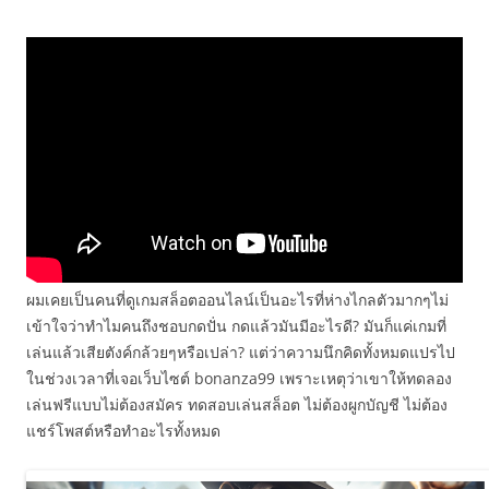
ผมเคยเป็นคนที่ดูเกมสล็อตออนไลน์เป็นอะไรที่ห่างไกลตัวมากๆไม่
เข้าใจว่าทำไมคนถึงชอบกดปั่น กดแล้วมันมีอะไรดี? มันก็แค่เกมที่
เล่นแล้วเสียตังค์กล้วยๆหรือเปล่า? แต่ว่าความนึกคิดทั้งหมดแปรไป
ในช่วงเวลาที่เจอเว็บไซต์ bonanza99 เพราะเหตุว่าเขาให้ทดลอง
เล่นฟรีแบบไม่ต้องสมัคร ทดสอบเล่นสล็อต ไม่ต้องผูกบัญชี ไม่ต้อง
แชร์โพสต์หรือทำอะไรทั้งหมด